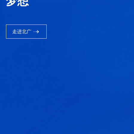
梦
想
走进北广